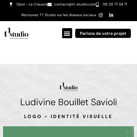
Dijon - Le Creusot
contact@tt-studio.com
06 29 77 04 71
Retrouvez TT Studio sur les réseaux sociaux
Aller
au
contenu
Parlons de votre projet
Ludivine Bouillet Savioli
LOGO - IDENTITÉ VISUELLE